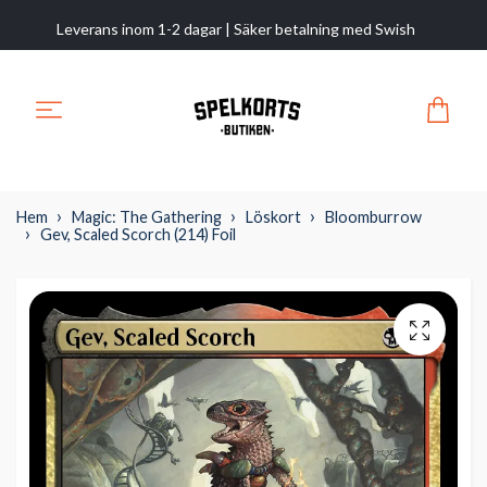
Leverans inom 1-2 dagar | Säker betalning med Swish
Hem
Magic: The Gathering
Löskort
Bloomburrow
Gev, Scaled Scorch (214) Foil