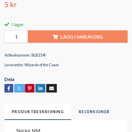
5 kr
I lager
LÄGG I VARUKORG
Artikelnummer:
BLB214F
Leverantör:
Wizards of the Coast
Dela
PRODUKTBESKRIVNING
RECENSIONER
Skicka: NM