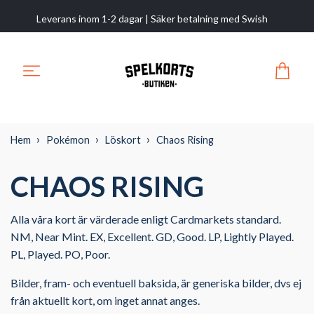
Leverans inom 1-2 dagar | Säker betalning med Swish
Hem
Pokémon
Löskort
Chaos Rising
CHAOS RISING
Alla våra kort är värderade enligt Cardmarkets standard.
NM, Near Mint. EX, Excellent. GD, Good. LP, Lightly Played.
PL, Played. PO, Poor.
Bilder, fram- och eventuell baksida, är generiska bilder, dvs ej
från aktuellt kort, om inget annat anges.