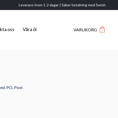
Leverans inom 1-2 dagar | Säker betalning med Swish
kta oss
Våra öl
VARUKORG
yed. PO, Poor.