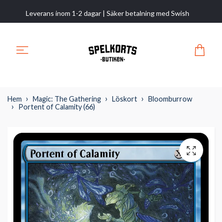
Leverans inom 1-2 dagar | Säker betalning med Swish
Hem
Magic: The Gathering
Löskort
Bloomburrow
Portent of Calamity (66)