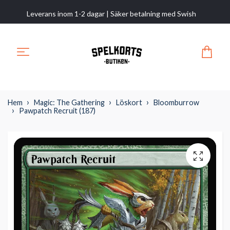
Leverans inom 1-2 dagar | Säker betalning med Swish
Hem
Magic: The Gathering
Löskort
Bloomburrow
Pawpatch Recruit (187)