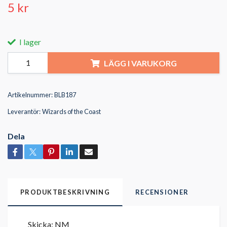
5 kr
I lager
LÄGG I VARUKORG
Artikelnummer:
BLB187
Leverantör:
Wizards of the Coast
Dela
PRODUKTBESKRIVNING
RECENSIONER
Skicka: NM