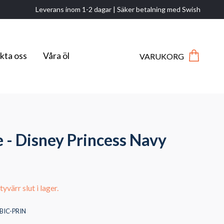
Leverans inom 1-2 dagar | Säker betalning med Swish
kta oss
Våra öl
VARUKORG
e - Disney Princess Navy
yvärr slut i lager.
BIC-PRIN