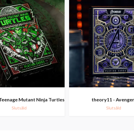
Teenage Mutant Ninja Turtles
theory11 - Avenge
Slutsåld
Slutsåld