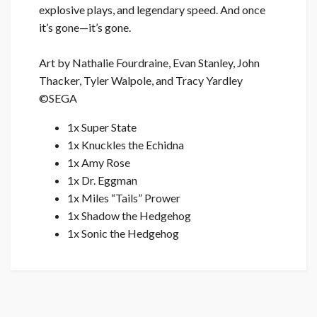
explosive plays, and legendary speed. And once
it’s gone—it’s gone.
Art by Nathalie Fourdraine, Evan Stanley, John
Thacker, Tyler Walpole, and Tracy Yardley
©SEGA
1x Super State
1x Knuckles the Echidna
1x Amy Rose
1x Dr. Eggman
1x Miles “Tails” Prower
1x Shadow the Hedgehog
1x Sonic the Hedgehog