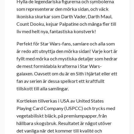
Hylla de legendariska figurerna och symbolerna
som representerar den mörka sidan, och väck
ikoniska skurkar som Darth Vader, Darth Maul,
Count Dooku, kejsar Palpatine och många fler till
liv med helt nya, fantastiska konstverk!
Perfekt för Star Wars-fans, samlare och alla som
är redo att utnyttja den mörka sidan! Varje kort är
fyllt med mörka och mystiska detaljer som hedrar
de mest formidabla krafterna i Star Wars-
galaxen. Oavsett om du är en Sith i hjärtat eller ett
fan av serien är dessa spelkort ett kraftfullt
tillskott till alla samlingar.
Kortleken tillverkas i USA av United States
Playing Card Company (USPCC) och trycks med
vegetabiliskt bläck, på premiumpapper, från
hållbara skogsbruk. Resultatet är något utöver
det vanliga när det kommer till kvalité och