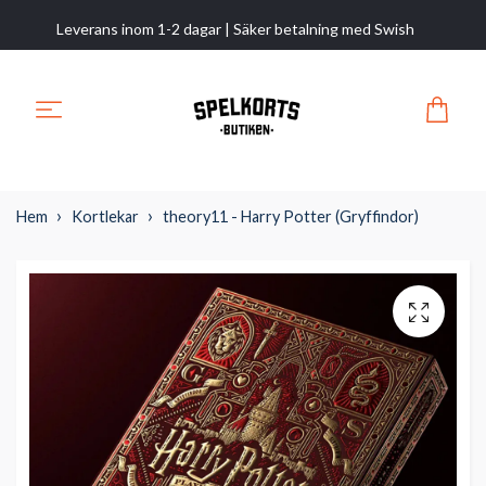
Leverans inom 1-2 dagar | Säker betalning med Swish
Hem
Kortlekar
theory11 - Harry Potter (Gryffindor)