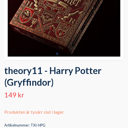
theory11 - Harry Potter
(Gryffindor)
149 kr
Produkten är tyvärr slut i lager.
Artikelnummer:
TXI-HPG