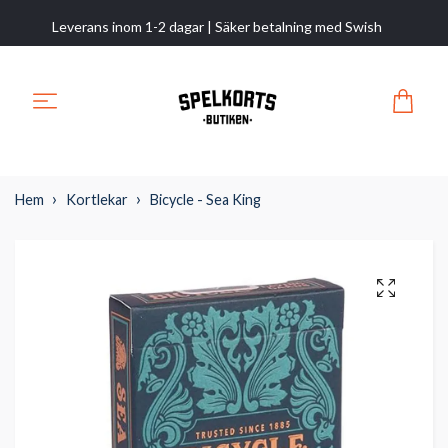
Leverans inom 1-2 dagar | Säker betalning med Swish
Hem
Kortlekar
Bicycle - Sea King